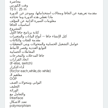
محاضرة
وقت الكورس
15 h : 25 m
مقدمة تعريفية عن الجافا ومجالات استخداماتها، وموجز عن الدورة
ماذا تغطي هذه الدورة وما تحتاجه
معلومات السيرة الذاتية عن المؤلف
أساسيات الجافا
المشروع
كتابة برنامج جافا الأول
كتل الإنشاء جافا -- أنواع البيانات والمتغيرات
مقدمة للفئات والكائنات
عوامل التشغيل الحسابية والمتحولات وبنى المعطيات
التوابع العددية وقصر الأنماط
المعاملات الحسابية
جافا المدخلات والمخرجات
اتخاذ القرارات
(if-else, switch)
أداء التكرار
(for,for each,while,do while)
مفاهيم الـ
OOP
البواني ومتحولات الصف
التغليف
الوراثة
والتعامل مع
Interface
تعدد الاشكال
polymorphism