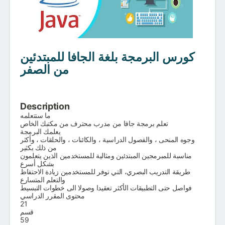
كورس البرمجة بلغة الجافا للمبتدئين
من الصفر
Description
ما ستتعلمه
تعلم برمجة جافا من مدرب محترف من مكتبك الخاص
يعلمك البرمجة
وجوه المنحى ، والفصول الدراسية ، والكائنات ، والحلقات ، وأكثر
من ذلك بكثير
مناسبة للمبرمجين المبتدئين ومثالية للمستخدمين الذين يتعلمون
بشكل أسرع
طريقة التدريب البصري، التي توفر للمستخدمين زيادة الاحتفاظ
والتعلم المتسارع
فواصل حتى التطبيقات الأكثر تعقيدا وصولا الى خطوات التبسيط
محتوى المقرر الدراسي
21
قسم
59