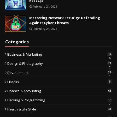
React.JS
February 24, 2025
Mastering Network Security: Defending
Against Cyber Threats
February 24, 2025
Categories
Business & Marketing
34
6
Design & Photography
21
0
Development
22
1
EBooks
6
Finance & Accounting
68
Hacking & Programming
14
7
Health & Life Style
41