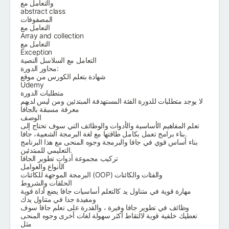
والتعامل مع
abstract class
المصفوفات
التعامل مع
Array and collection
التعامل مع
Exception
التعامل مع السلاسل النصية
محاور الدورة:
شهادة بتعلم الكورس من موقع
Udemy
متطلبات الدورة
لا يوجد متطلبات للدورة الفئة المستهدفة المبتدئين ومن ليس لديهم
معرفة مسبقة بالجافا
الوصف
تعلم المفاهيم الأساسية والأدوات والوظائف التي سوف تحتاج إلى
بناء برامج تعمل بكامل طاقتها مع لغة البرمجة الشعبية، جافا.
بناء أساس قوي في جافا والبرمجة وجوه المنحى مع هذا البرنامج
التعليمي للمبتدئين.
تركيب مجموعة أدوات تطوير الجافا
الأنواع والعوامل
البرمجة الموجهة للكائنات (OOP) والفئات والكائنات
الحلقات والشروط
مهارة قوية في متناول يد كالتعلم أساسيات جافا يضع أداة قوية
ومفيدة جدا في متناول يدك
وظائف في تطوير جافا وفيرة ، والقدرة على تعلم جافا سوف
تعطيك خلفية قوية لالتقاط أكثر سهولة لغات أخرى وجوه المنحى
مثل